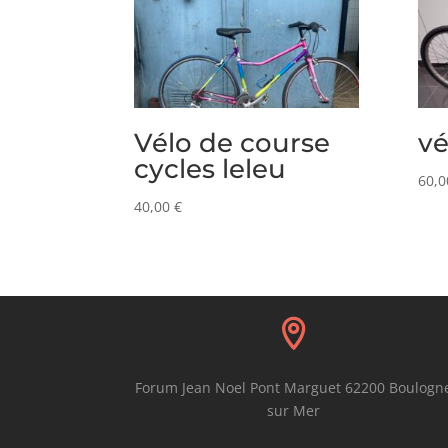
Vélo de course
vé
cycles leleu
60,
40,00
€

Forum Jean Noel Pont Marguet 62200 Boulogn
sur Mer