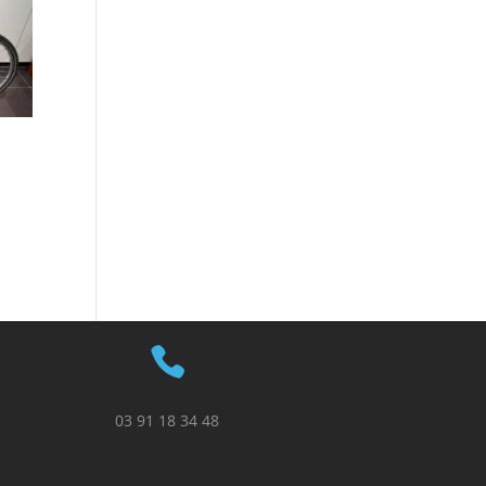

03 91 18 34 48