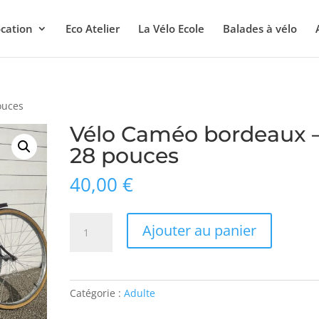
cation
Eco Atelier
La Vélo Ecole
Balades à vélo
ouces
Vélo Caméo bordeaux 
28 pouces
40,00
€
quantité
Ajouter au panier
de
Vélo
Caméo
bordeaux
Catégorie :
Adulte
-
28