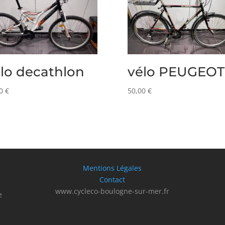
lo decathlon
vélo PEUGEOT
00
€
50,00
€
Mentions Légales
Contact
www.cycleco-boulogne-sur-mer.fr
e