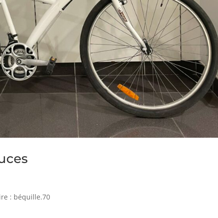
ouces
ire : béquille.70