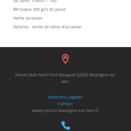
Go Sport Transit – 700
BH Supra 300 gris et jaune
Vente occasion
Desvres : vente de vélos d’occasion

Forum Jean Noel Pont Marguet 62200 Boulogne sur
Mer
Mentions Légales
Contact
www.cycleco-boulogne-sur-mer.fr
